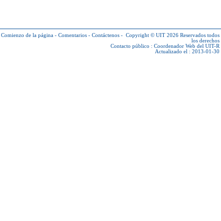
Comienzo de la página
-
Comentarios
-
Contáctenos
-
Copyright © UIT 2026
Reservados todos
los derechos
Contacto público :
Coordenador Web del UIT-R
Actualizado el : 2013-01-30