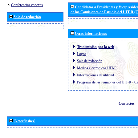
Conferencias conexas
Candidatos a Presidentes y Vicepreside
de las Comisiones de Estudio del UIT R 
Sala de redacción
Otras informaciones
Transmisión por la web
Logos
Sala de redacción
Medios electrónicos UIT-R
Informaciones de utilidad
Programa de las reuniones del UIT-R
-
Ca
Contactos
[Newsflashes]