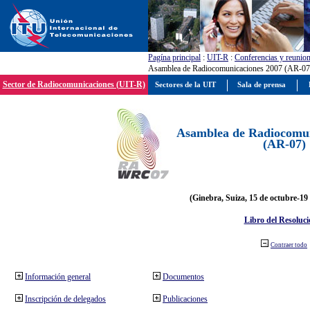
Pagína principal
:
UIT-R
:
Conferencias y reunio
Asamblea de Radiocomunicaciones 2007 (AR-07
Sector de Radiocomunicaciones (UIT-R)
Sectores de la UIT
Sala de prensa
Asamblea de Radiocomun
(AR-07)
(Ginebra, Suiza, 15 de octubre-19
Libro del Resoluci
Contraer todo
Información general
Documentos
Inscripción de delegados
Publicaciones