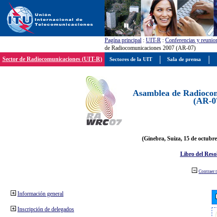
Pagína principal
:
UIT-R
:
Conferencias y reunio
de Radiocomunicaciones 2007 (AR-07)
Sector de Radiocomunicaciones (UIT-R)
Sectores de la UIT
Sala de prensa
Asamblea de Radiocom
(AR-0
(Ginebra, Suiza, 15 de octubre
Libro del Reso
Contraer 
Información general
Inscripción de delegados