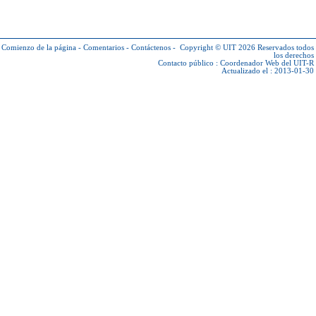
Comienzo de la página
-
Comentarios
-
Contáctenos
-
Copyright © UIT 2026
Reservados todos
los derechos
Contacto público :
Coordenador Web del UIT-R
Actualizado el : 2013-01-30