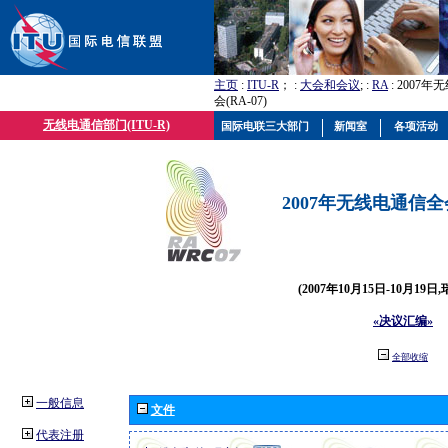
主页
:
ITU-R
； :
大会和会议
; :
RA
: 2007
会(RA-07)
无线电通信部门(ITU-R)
国际电联三大部门
新闻室
各项活动
2007年无线电通信全会(
(2007年10月15日-10月19日
«决议汇编»
全部收缩
一般信息
文件
代表注册