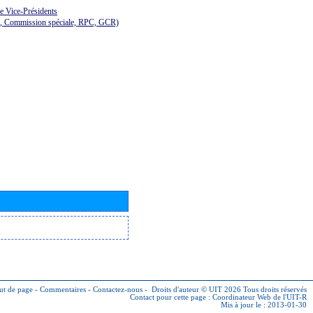
de Vice-Présidents
E, Commission spéciale, RPC, GCR)
ut de page
-
Commentaires
-
Contactez-nous
-
Droits d'auteur © UIT 2026
Tous droits réservés
Contact pour cette page :
Coordinateur Web de l'UIT-R
Mis à jour le : 2013-01-30