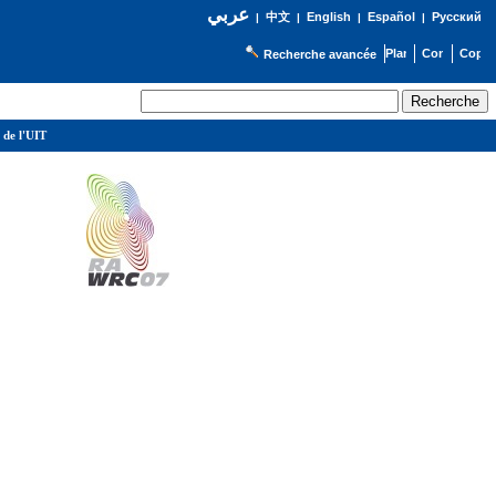
عربي
English
Español
Русский
|
中文
|
|
|
Recherche avancée
 de l'UIT