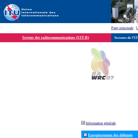
Page principale
:
Secteur des radiocommunications (UIT-R)
Secteurs de l'U
Information générale
Enregistrement des délégués