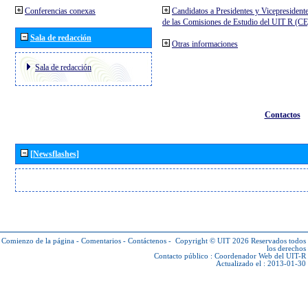
Conferencias conexas
Candidatos a Presidentes y Vicepresident
de las Comisiones de Estudio del UIT R (C
Sala de redacción
Otras informaciones
Sala de redacción
Contactos
[Newsflashes]
Comienzo de la página
-
Comentarios
-
Contáctenos
-
Copyright © UIT 2026
Reservados todos
los derechos
Contacto público :
Coordenador Web del UIT-R
Actualizado el : 2013-01-30