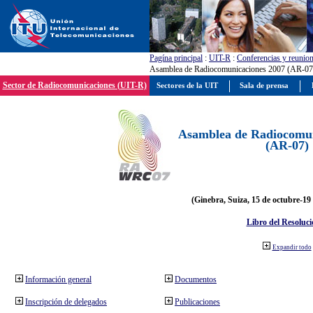
Pagína principal
:
UIT-R
:
Conferencias y reunio
Asamblea de Radiocomunicaciones 2007 (AR-07
Sector de Radiocomunicaciones (UIT-R)
Sectores de la UIT
Sala de prensa
Asamblea de Radiocomun
(AR-07)
(Ginebra, Suiza, 15 de octubre-19
Libro del Resoluci
Expandir todo
Información general
Documentos
Inscripción de delegados
Publicaciones