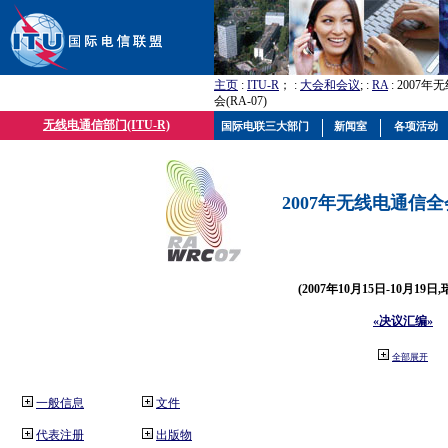
主页
:
ITU-R
； :
大会和会议
; :
RA
: 2007
会(RA-07)
无线电通信部门(ITU-R)
国际电联三大部门
新闻室
各项活动
2007年无线电通信全会(
(2007年10月15日-10月19日
«决议汇编»
全部展开
一般信息
文件
代表注册
出版物