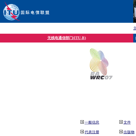
无线电通信部门(ITU-R)
一般信息
文件
代表注册
出版物