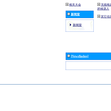
相关大会
无线电
的候选人
新闻室
其它信
新闻室
[Newsflashes]