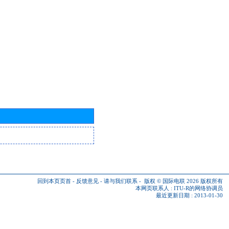
回到本页页首
-
反馈意见
-
请与我们联系
-
版权 © 国际电联 2026
版权所有
本网页联系人 :
ITU-R的网络协调员
最近更新日期 : 2013-01-30