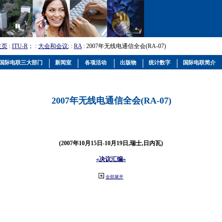
主页
:
ITU-R
； :
大会和会议
; :
RA
: 2007年无线电通信全会(RA-07)
国际电联三大部门
新闻室
各项活动
出版物
统计数字
国际电联简介
2007年无线电通信全会(RA-07)
(2007年10月15日-10月19日,瑞士,日内瓦)
«决议汇编»
全部展开