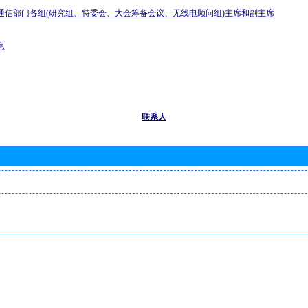
通信部门各组(研究组、特委会、大会筹备会议、无线电顾问组)主席和副主席
息
联系人