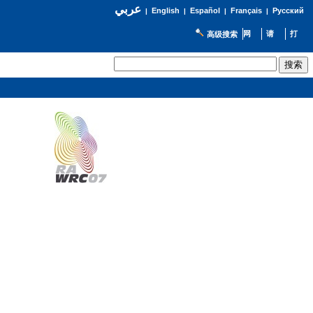
عربي
English
Español
Français
Русский
|
|
|
|
高级搜索