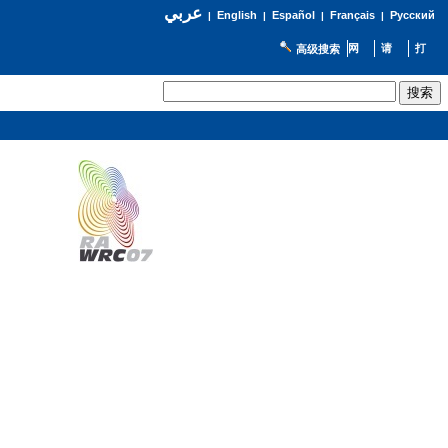
عربي
English
Español
Français
Русский
|
|
|
|
高级搜索