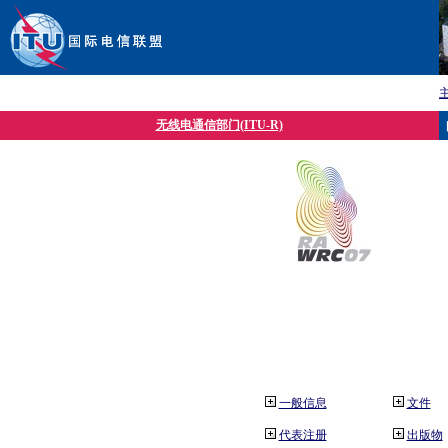
无线电通信部门(ITU-R)
一般信息
文件
代表注册
出版物