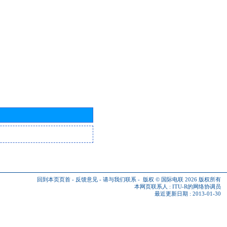
回到本页页首
-
反馈意见
-
请与我们联系
-
版权 © 国际电联 2026
版权所有
本网页联系人 :
ITU-R的网络协调员
最近更新日期 : 2013-01-30