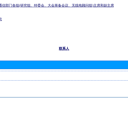
通信部门各组(研究组、特委会、大会筹备会议、无线电顾问组)主席和副主席
息
联系人