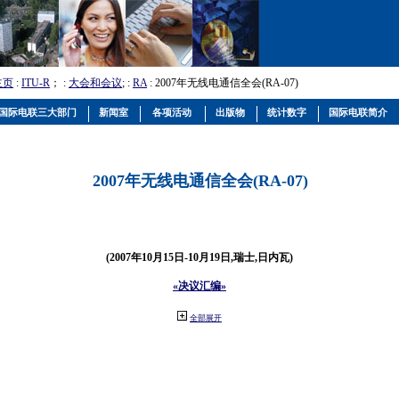
主页
:
ITU-R
； :
大会和会议
; :
RA
: 2007年无线电通信全会(RA-07)
国际电联三大部门
新闻室
各项活动
出版物
统计数字
国际电联简介
2007年无线电通信全会(RA-07)
(2007年10月15日-10月19日,瑞士,日内瓦)
«决议汇编»
全部展开