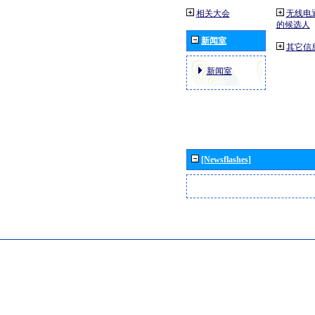
相关大会
无线电
的候选人
新闻室
其它信
新闻室
[Newsflashes]