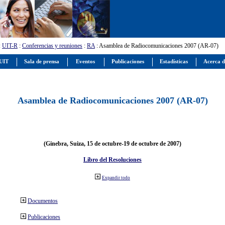
:
UIT-R
:
Conferencias y reuniones
:
RA
: Asamblea de Radiocomunicaciones 2007 (AR-07)
 UIT
Sala de prensa
Eventos
Publicaciones
Estadísticas
Acerca d
Asamblea de Radiocomunicaciones 2007 (AR-07)
(Ginebra, Suiza, 15 de octubre-19 de octubre de 2007)
Libro del Resoluciones
Expandir todo
Documentos
Publicaciones