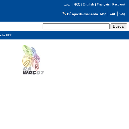
English
Français
Русский
عربي
|
中文
|
|
|
Búsqueda avanzada
e la UIT