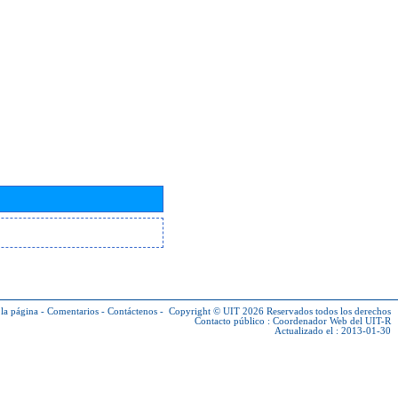
la página
-
Comentarios
-
Contáctenos
-
Copyright © UIT 2026
Reservados todos los derechos
Contacto público :
Coordenador Web del UIT-R
Actualizado el : 2013-01-30