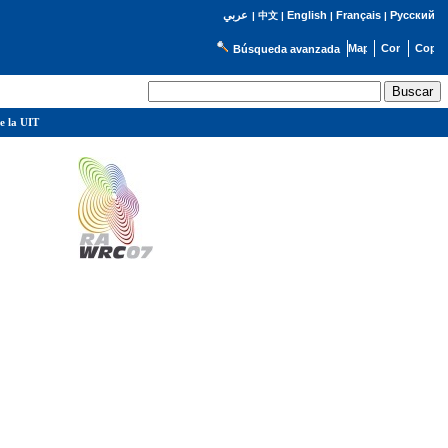
English
Français
Русский
عربي
|
中文
|
|
|
Búsqueda avanzada
e la UIT