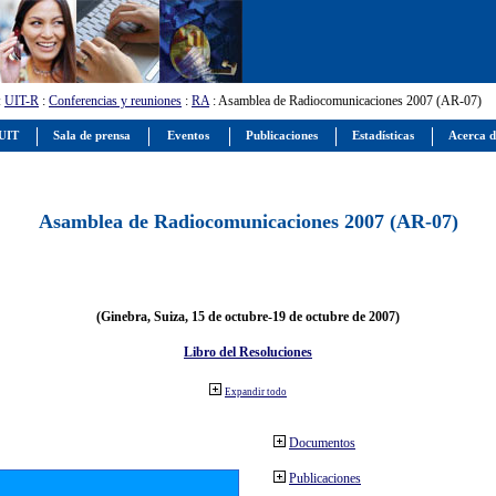
:
UIT-R
:
Conferencias y reuniones
:
RA
: Asamblea de Radiocomunicaciones 2007 (AR-07)
 UIT
Sala de prensa
Eventos
Publicaciones
Estadísticas
Acerca d
Asamblea de Radiocomunicaciones 2007 (AR-07)
(Ginebra, Suiza, 15 de octubre-19 de octubre de 2007)
Libro del Resoluciones
Expandir todo
Documentos
Publicaciones