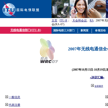
主页
:
ITU-R
； :
大会和会议
; :
RA
: 2007
会(RA-07)
无线电通信部门(ITU-R)
国际电联三大部门
新闻室
各项活动
2007年无线电通信全会(
(2007年10月15日-10月19日
«决议汇编»
全部展开
一般信息
代表注册