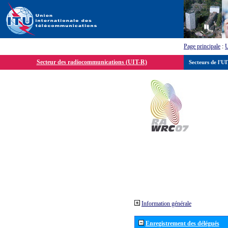
Page principale
:
Secteur des radiocommunications (UIT-R)
Secteurs de l'U
Information générale
Enregistrement des délégués