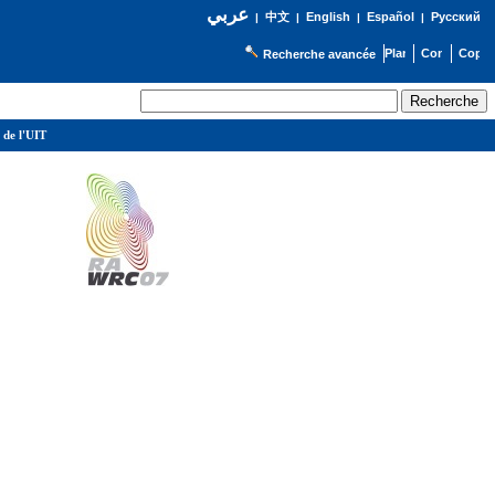
عربي
English
Español
Русский
|
中文
|
|
|
Recherche avancée
 de l'UIT