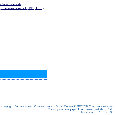
de Vice-Présidents
E, Commission spéciale, RPC, GCR)
ut de page
-
Commentaires
-
Contactez-nous
-
Droits d'auteur © UIT 2026
Tous droits réservés
Contact pour cette page :
Coordinateur Web de l'UIT-R
Mis à jour le : 2013-01-30