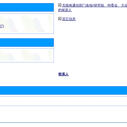
无线电通信部门各组(研究组、特委会、大
的候选人
其它信息
7)
联系人