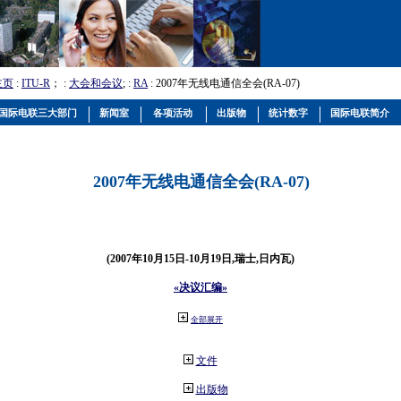
主页
:
ITU-R
； :
大会和会议
; :
RA
: 2007年无线电通信全会(RA-07)
国际电联三大部门
新闻室
各项活动
出版物
统计数字
国际电联简介
2007年无线电通信全会(RA-07)
(2007年10月15日-10月19日,瑞士,日内瓦)
«决议汇编»
全部展开
文件
出版物