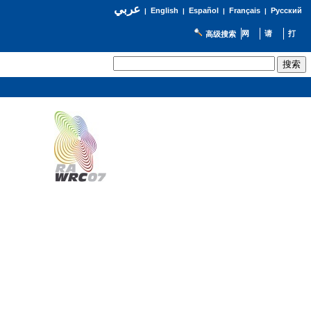
عربي
English
Español
Français
Русский
|
|
|
|
高级搜索