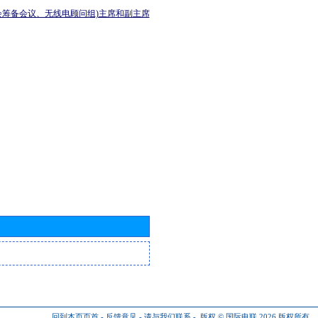
会筹备会议、无线电顾问组)主席和副主席
回到本页页首
-
反馈意见
-
请与我们联系
-
版权 © 国际电联 2026
版权所有