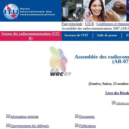
Page principale
:
UIT-R
:
Conférences et réunion
Assemblée des radiocommunications 2007 (AR-
Secteur des radiocommunications (UIT-
Secteurs de l'UIT
Salle de presse
E
R)
Assemblée des radiocom
(AR-07
(Genève, Suisse, 15 octobre
Livre des Résol
Afficher to
Information générale
Documents
Enregistrement des délégués
Publications