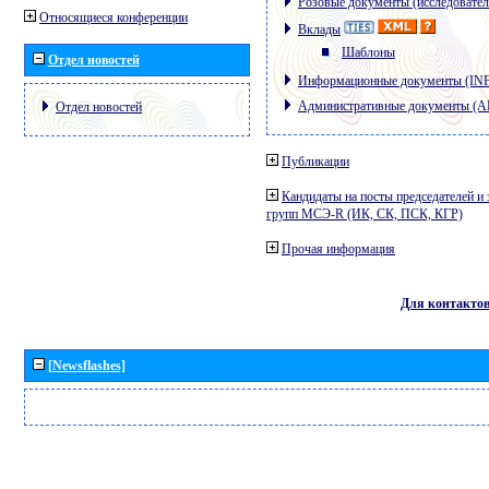
Розовые документы (исследовател
Относящиеся конференции
Вклады
Шаблоны
Отдел новостей
Информационные документы (IN
Административные документы (
Отдел новостей
Публикации
Кандидаты на посты председателей и 
групп МСЭ-R (ИК, СК, ПСК, КГР)
Прочая информация
Для контакто
[Newsflashes]