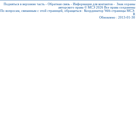
Подняться в верхнюю часть
-
Обратная связь
-
Информация для контактов
-
Знак охраны
авторского права © МСЭ 2026
Все права сохранены
По вопросам, связанным с этой страницей, обращаться :
Координатор Web-страницы МСЭ-
R
Обновлено : 2013-01-30