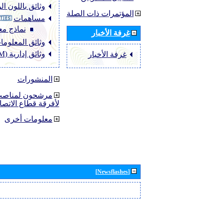
وثائق باللون ا
المؤتمرات ذات الصلة
مساهمات
نماذج مع
غرفة الأخبار
وثائق المعلومات (O
وثائق إدارية (ADM)
غرفة الأخبار
المنشورات
مرشحون لمناصب 
لأفرقة قطاع الاتصا
معلومات أخرى
[Newsflashes]