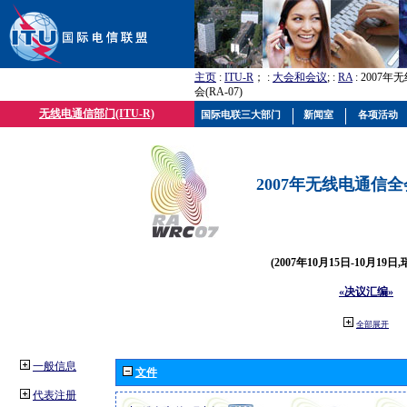
主页
:
ITU-R
； :
大会和会议
; :
RA
: 2007
会(RA-07)
无线电通信部门(ITU-R)
国际电联三大部门
新闻室
各项活动
2007年无线电通信全会(
(2007年10月15日-10月19日
«决议汇编»
全部展开
一般信息
文件
代表注册