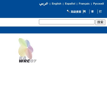
عربي
English
Español
Français
Русский
|
|
|
|
高级搜索