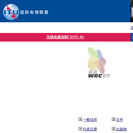
无线电通信部门(ITU-R)
一般信息
文件
代表注册
出版物