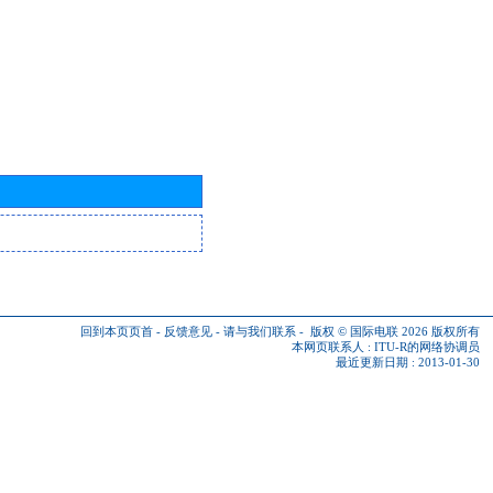
回到本页页首
-
反馈意见
-
请与我们联系
-
版权 © 国际电联 2026
版权所有
本网页联系人 :
ITU-R的网络协调员
最近更新日期 : 2013-01-30