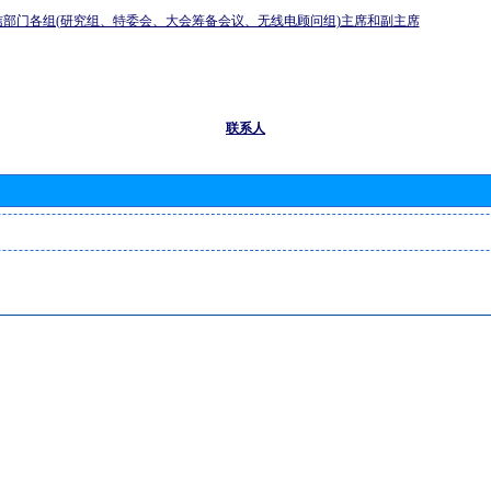
信部门各组(研究组、特委会、大会筹备会议、无线电顾问组)主席和副主席
联系人