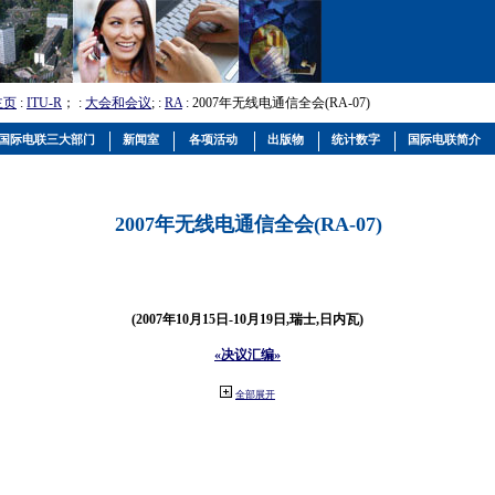
主页
:
ITU-R
； :
大会和会议
; :
RA
: 2007年无线电通信全会(RA-07)
国际电联三大部门
新闻室
各项活动
出版物
统计数字
国际电联简介
2007年无线电通信全会(RA-07)
(2007年10月15日-10月19日,瑞士,日内瓦)
«决议汇编»
全部展开