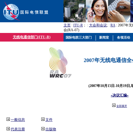
主页
:
ITU-R
； :
大会和会议
; :
RA
: 2007
会(RA-07)
无线电通信部门(ITU-R)
国际电联三大部门
新闻室
各项活动
2007年无线电通信全会(
(2007年10月15日-10月19日
«决议汇编»
全部展开
一般信息
文件
代表注册
出版物