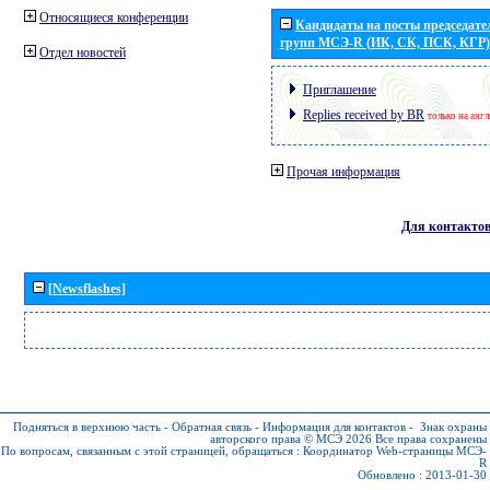
Относящиеся конференции
Кандидаты на посты председател
групп МСЭ-R (ИК, СК, ПСК, КГР)
Отдел новостей
Приглашение
Replies received by BR
только на анг
Прочая информация
Для контакто
[Newsflashes]
Подняться в верхнюю часть
-
Обратная связь
-
Информация для контактов
-
Знак охраны
авторского права © МСЭ 2026
Все права сохранены
По вопросам, связанным с этой страницей, обращаться :
Координатор Web-страницы МСЭ-
R
Обновлено : 2013-01-30