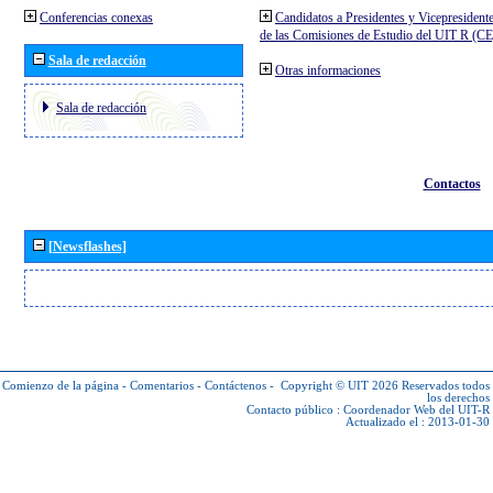
Conferencias conexas
Candidatos a Presidentes y Vicepresident
de las Comisiones de Estudio del UIT R (C
Sala de redacción
Otras informaciones
Sala de redacción
Contactos
[Newsflashes]
Comienzo de la página
-
Comentarios
-
Contáctenos
-
Copyright © UIT 2026
Reservados todos
los derechos
Contacto público :
Coordenador Web del UIT-R
Actualizado el : 2013-01-30