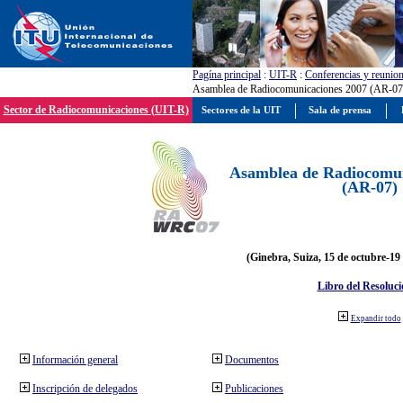
Pagína principal
:
UIT-R
:
Conferencias y reunio
Asamblea de Radiocomunicaciones 2007 (AR-07
Sector de Radiocomunicaciones (UIT-R)
Sectores de la UIT
Sala de prensa
Asamblea de Radiocomun
(AR-07)
(Ginebra, Suiza, 15 de octubre-19
Libro del Resoluci
Expandir todo
Información general
Documentos
Inscripción de delegados
Publicaciones