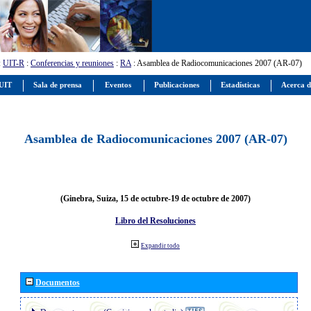
:
UIT-R
:
Conferencias y reuniones
:
RA
: Asamblea de Radiocomunicaciones 2007 (AR-07)
 UIT
Sala de prensa
Eventos
Publicaciones
Estadísticas
Acerca d
Asamblea de Radiocomunicaciones 2007 (AR-07)
(Ginebra, Suiza, 15 de octubre-19 de octubre de 2007)
Libro del Resoluciones
Expandir todo
Documentos