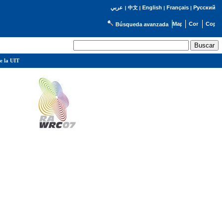
English
Français
Русский
عربي
|
中文
|
|
|
Búsqueda avanzada
e la UIT