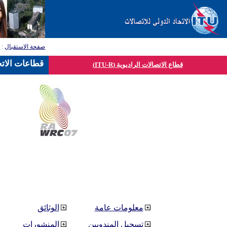
صفحة الاستقبال
:
ق
قطاعات الاتح
قطاع الاتصالات الراديوية (ITU-R)
معلومات عامة
الوثائق
تسجيل المندوبين
المنشورات