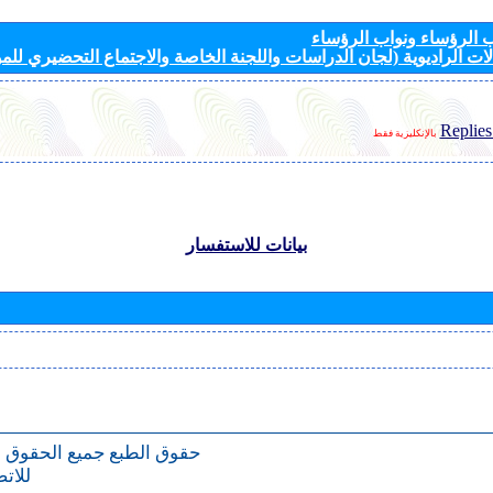
الرؤساء ونواب الرؤساء
ات الراديوية (لجان الدراسات واللجنة الخاصة والاجتماع التحضيري للمؤ
Replies
بالإنكليزية فقط
بيانات للاستفسار
حقوق الطبع
جميع الحقوق 
للات