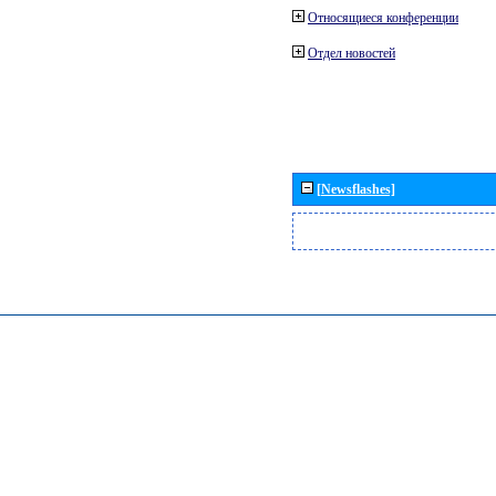
Относящиеся конференции
Отдел новостей
[Newsflashes]