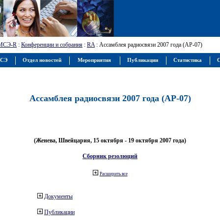
МСЭ-R
:
Конференции и собрания
:
RA
: Ассамблея радиосвязи 2007 года (АР-07)
МСЭ
Отдел новостей
Мероприятия
Публикации
Статистика
С
Ассамблея радиосвязи 2007 года (АР-07)
(Женева, Швейцария, 15 октября - 19 октября 2007 года)
Сборник резолюций
Расширить все
Документы
Публикации