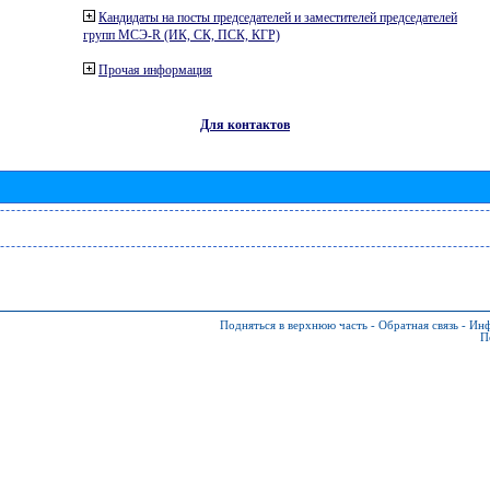
Кандидаты на посты председателей и заместителей председателей
групп МСЭ-R (ИК, СК, ПСК, КГР)
Прочая информация
Для контактов
Подняться в верхнюю часть
-
Обратная связь
-
Инф
П