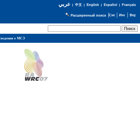
عربي
English
Español
Français
|
中文
|
|
|
Расширенный поиск
ведения о МСЭ