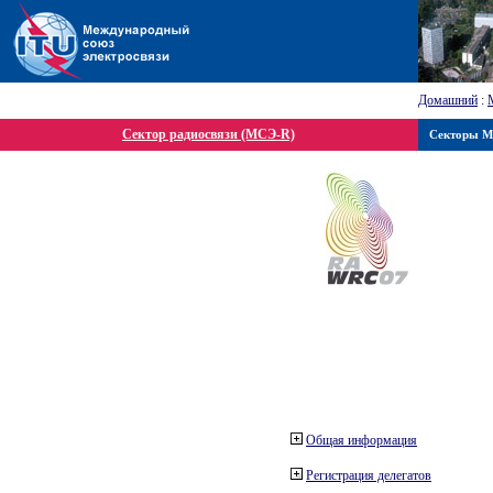
Домашний
:
Сектор радиосвязи (МСЭ-R)
Секторы 
Общая информация
Регистрация делегатов