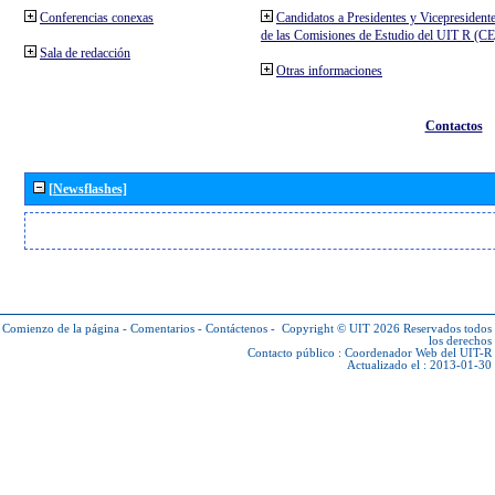
Conferencias conexas
Candidatos a Presidentes y Vicepresident
de las Comisiones de Estudio del UIT R (C
Sala de redacción
Otras informaciones
Contactos
[Newsflashes]
Comienzo de la página
-
Comentarios
-
Contáctenos
-
Copyright © UIT 2026
Reservados todos
los derechos
Contacto público :
Coordenador Web del UIT-R
Actualizado el : 2013-01-30