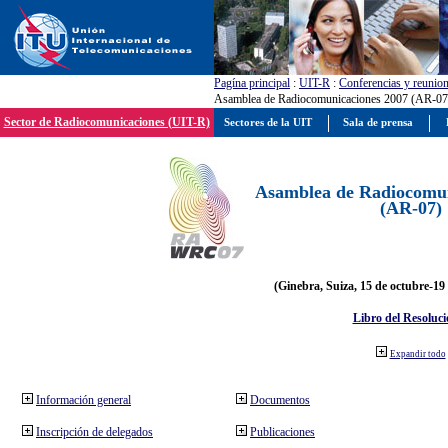
Pagína principal
:
UIT-R
:
Conferencias y reunio
Asamblea de Radiocomunicaciones 2007 (AR-07
Sector de Radiocomunicaciones (UIT-R)
Sectores de la UIT
Sala de prensa
Asamblea de Radiocomun
(AR-07)
(Ginebra, Suiza, 15 de octubre-19
Libro del Resoluci
Expandir todo
Información general
Documentos
Inscripción de delegados
Publicaciones