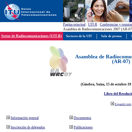
Pagína principal
:
UIT-R
:
Conferencias y reunio
Asamblea de Radiocomunicaciones 2007 (AR-07
Sector de Radiocomunicaciones (UIT-R)
Sectores de la UIT
Sala de prensa
Asamblea de Radiocomun
(AR-07)
(Ginebra, Suiza, 15 de octubre-19
Libro del Resoluci
Expandir todo
Información general
Documentos
Inscripción de delegados
Publicaciones