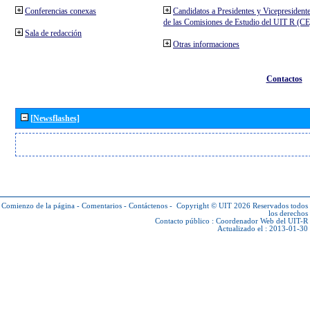
Conferencias conexas
Candidatos a Presidentes y Vicepresident
de las Comisiones de Estudio del UIT R (C
Sala de redacción
Otras informaciones
Contactos
[Newsflashes]
Comienzo de la página
-
Comentarios
-
Contáctenos
-
Copyright © UIT 2026
Reservados todos
los derechos
Contacto público :
Coordenador Web del UIT-R
Actualizado el : 2013-01-30