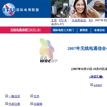
主页
:
ITU-R
； :
大会和会议
; :
RA
: 2007
会(RA-07)
无线电通信部门(ITU-R)
国际电联三大部门
新闻室
各项活动
2007年无线电通信全会(
(2007年10月15日-10月19日
«决议汇编»
全部展开
一般信息
文件
代表注册
出版物