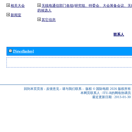
相关大会
无线电通信部门各组(研究组、特委会、大会筹备会议、无
的候选人
新闻室
其它信息
联系人
[Newsflashes]
回到本页页首
-
反馈意见
-
请与我们联系
-
版权 © 国际电联 2026
版权所有
本网页联系人 :
ITU-R的网络协调员
最近更新日期 : 2013-01-30