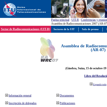
Pagína principal
:
UIT-R
:
Conferencias y reunio
Asamblea de Radiocomunicaciones 2007 (AR-07
Sector de Radiocomunicaciones (UIT-R)
Sectores de la UIT
Sala de prensa
Asamblea de Radiocomun
(AR-07)
(Ginebra, Suiza, 15 de octubre-19
Libro del Resoluci
Expandir todo
Información general
Documentos
Inscripción de delegados
Publicaciones