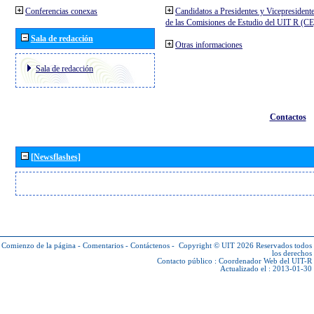
Conferencias conexas
Candidatos a Presidentes y Vicepresident
de las Comisiones de Estudio del UIT R (C
Sala de redacción
Otras informaciones
Sala de redacción
Contactos
[Newsflashes]
Comienzo de la página
-
Comentarios
-
Contáctenos
-
Copyright © UIT 2026
Reservados todos
los derechos
Contacto público :
Coordenador Web del UIT-R
Actualizado el : 2013-01-30