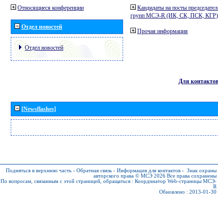
Относящиеся конференции
Кандидаты на посты председател
групп МСЭ-R (ИК, СК, ПСК, КГР)
Отдел новостей
Прочая информация
Отдел новостей
Для контакто
[Newsflashes]
Подняться в верхнюю часть
-
Обратная связь
-
Информация для контактов
-
Знак охраны
авторского права © МСЭ 2026
Все права сохранены
По вопросам, связанным с этой страницей, обращаться :
Координатор Web-страницы МСЭ-
R
Обновлено : 2013-01-30