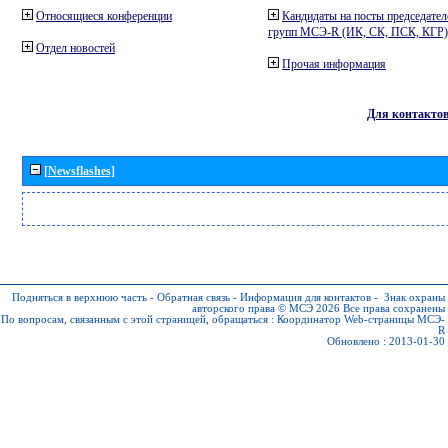
Относящиеся конференции
Кандидаты на посты председател
групп МСЭ-R (ИК, СК, ПСК, КГР)
Отдел новостей
Прочая информация
Для контакто
[Newsflashes]
Подняться в верхнюю часть
-
Обратная связь
-
Информация для контактов
-
Знак охраны
авторского права © МСЭ 2026
Все права сохранены
По вопросам, связанным с этой страницей, обращаться :
Координатор Web-страницы МСЭ-
R
Обновлено : 2013-01-30