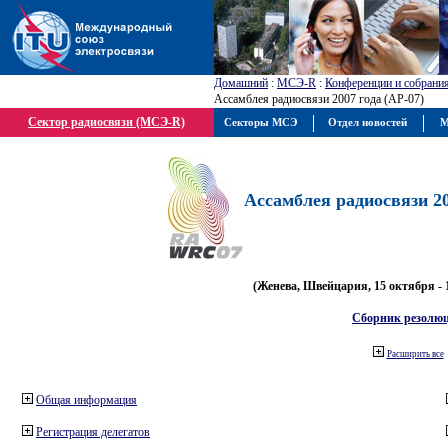
Домашний
:
МСЭ-R
:
Конференции и собрани
Ассамблея радиосвязи 2007 года (АР-07)
Сектор радиосвязи (МСЭ-R)
Секторы МСЭ
Отдел новостей
М
Ассамблея радиосвязи 20
(Женева, Швейцария, 15 октября - 
Сборник резолю
Расширить все
Общая информация
Регистрация делегатов