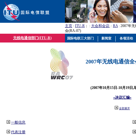
主页
:
ITU-R
； :
大会和会议
; :
RA
: 2007
会(RA-07)
无线电通信部门(ITU-R)
国际电联三大部门
新闻室
各项活动
2007年无线电通信全会(
(2007年10月15日-10月19日
«决议汇编»
全部展开
一般信息
代表注册