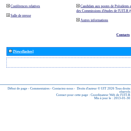
Conférences relatives
Candidats aux postes de Présidents e
des Commissions d'études de l'UIT-R
Salle de presse
Autres informations
Contacts
[Newsflashes]
Début de page
-
Commentaires
-
Contactez-nous
-
Droits d'auteur © UIT 2026
Tous droits
réservés
Contact pour cette page :
Coordinateur Web de l'UIT-R
Mis à jour le : 2013-01-30