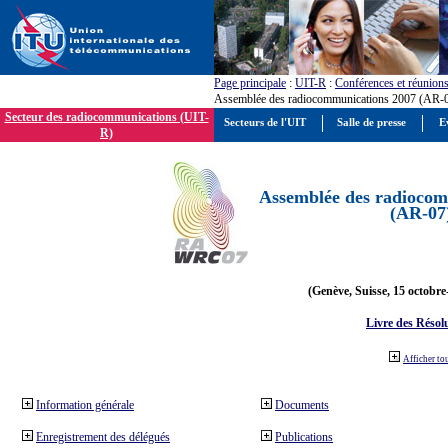
Page principale
:
UIT-R
:
Conférences et réunion
Assemblée des radiocommunications 2007 (AR-
Secteur des radiocommunications (UIT-
Secteurs de l'UIT
Salle de presse
E
R)
Assemblée des radiocom
(AR-07
(Genève, Suisse, 15 octobre
Livre des Résol
Afficher to
Information générale
Documents
Enregistrement des délégués
Publications