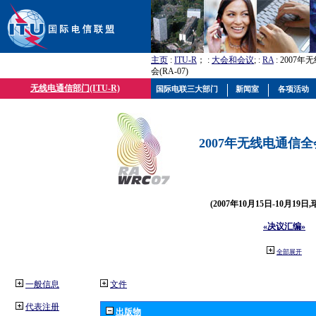
主页
:
ITU-R
； :
大会和会议
; :
RA
: 2007
会(RA-07)
无线电通信部门(ITU-R)
国际电联三大部门
新闻室
各项活动
2007年无线电通信全会(
(2007年10月15日-10月19日
«决议汇编»
全部展开
一般信息
文件
代表注册
出版物