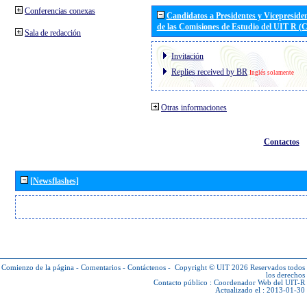
Conferencias conexas
Candidatos a Presidentes y Vicepreside
de las Comisiones de Estudio del UIT R 
Sala de redacción
Invitación
Replies received by BR
Inglés solamente
Otras informaciones
Contactos
[Newsflashes]
Comienzo de la página
-
Comentarios
-
Contáctenos
-
Copyright © UIT 2026
Reservados todos
los derechos
Contacto público :
Coordenador Web del UIT-R
Actualizado el : 2013-01-30