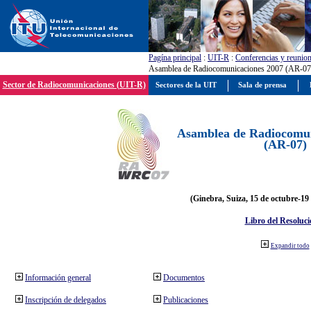
Pagína principal
:
UIT-R
:
Conferencias y reunio
Asamblea de Radiocomunicaciones 2007 (AR-07
Sector de Radiocomunicaciones (UIT-R)
Sectores de la UIT
Sala de prensa
Asamblea de Radiocomun
(AR-07)
(Ginebra, Suiza, 15 de octubre-19
Libro del Resoluci
Expandir todo
Información general
Documentos
Inscripción de delegados
Publicaciones