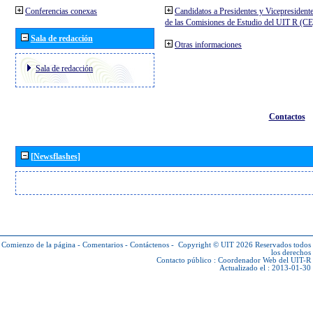
Conferencias conexas
Candidatos a Presidentes y Vicepresident
de las Comisiones de Estudio del UIT R (C
Sala de redacción
Otras informaciones
Sala de redacción
Contactos
[Newsflashes]
Comienzo de la página
-
Comentarios
-
Contáctenos
-
Copyright © UIT 2026
Reservados todos
los derechos
Contacto público :
Coordenador Web del UIT-R
Actualizado el : 2013-01-30