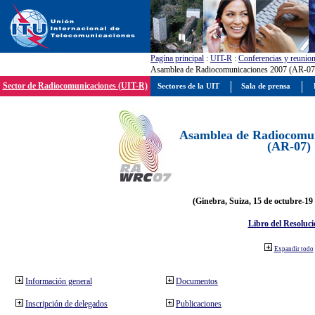
Pagína principal
:
UIT-R
:
Conferencias y reunio
Asamblea de Radiocomunicaciones 2007 (AR-07
Sector de Radiocomunicaciones (UIT-R)
Sectores de la UIT
Sala de prensa
Asamblea de Radiocomun
(AR-07)
(Ginebra, Suiza, 15 de octubre-19
Libro del Resoluci
Expandir todo
Información general
Documentos
Inscripción de delegados
Publicaciones