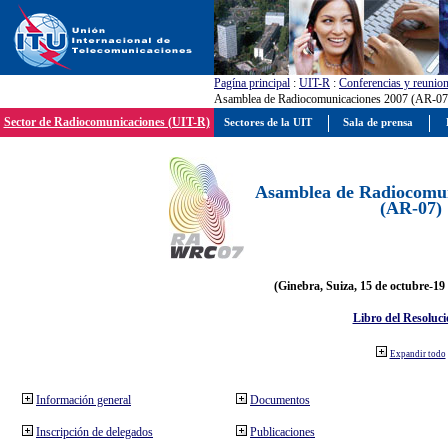
Pagína principal
:
UIT-R
:
Conferencias y reunio
Asamblea de Radiocomunicaciones 2007 (AR-07
Sector de Radiocomunicaciones (UIT-R)
Sectores de la UIT
Sala de prensa
Asamblea de Radiocomun
(AR-07)
(Ginebra, Suiza, 15 de octubre-19
Libro del Resoluci
Expandir todo
Información general
Documentos
Inscripción de delegados
Publicaciones