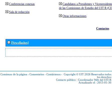
Conferencias conexas
Candidatos a Presidentes y Vicepresident
de las Comisiones de Estudio del UIT R (C
Sala de redacción
Otras informaciones
Contactos
[Newsflashes]
Comienzo de la página
-
Comentarios
-
Contáctenos
-
Copyright © UIT 2026
Reservados todos
los derechos
Contacto público :
Coordenador Web del UIT-R
Actualizado el : 2013-01-30