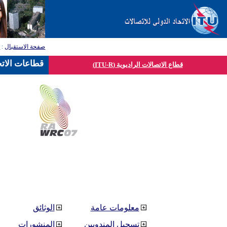
صفحة الاستقبال
:
ق
قطاعات الاتح
قطاع الاتصالات الراديوية (ITU-R)
معلومات عامة
الوثائق
تسجيل المندوبين
المنشورات