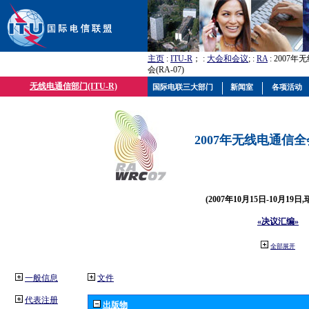
主页
:
ITU-R
； :
大会和会议
; :
RA
: 2007
会(RA-07)
无线电通信部门(ITU-R)
国际电联三大部门
新闻室
各项活动
2007年无线电通信全会(
(2007年10月15日-10月19日
«决议汇编»
全部展开
一般信息
文件
代表注册
出版物