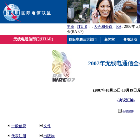
主页
:
ITU-R
； :
大会和会议
; :
RA
: 2007
会(RA-07)
无线电通信部门(ITU-R)
国际电联三大部门
新闻室
各项活动
2007年无线电通信全会(
(2007年10月15日-10月19日
«决议汇编»
全部展开
一般信息
文件
代表注册
出版物