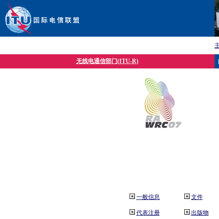
无线电通信部门(ITU-R)
一般信息
文件
代表注册
出版物