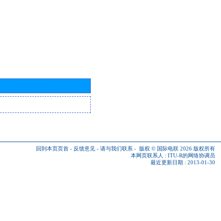
回到本页页首
-
反馈意见
-
请与我们联系
-
版权 © 国际电联 2026
版权所有
本网页联系人 :
ITU-R的网络协调员
最近更新日期 : 2013-01-30