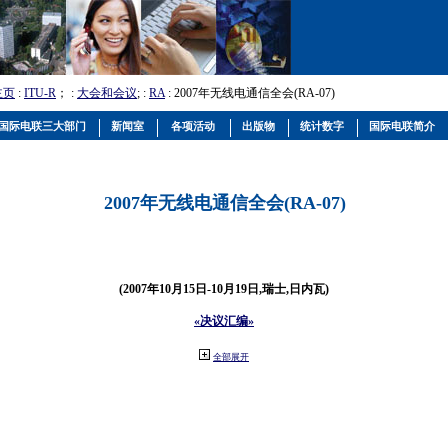
主页
:
ITU-R
； :
大会和会议
; :
RA
: 2007年无线电通信全会(RA-07)
国际电联三大部门
新闻室
各项活动
出版物
统计数字
国际电联简介
2007年无线电通信全会(RA-07)
(2007年10月15日-10月19日,瑞士,日内瓦)
«决议汇编»
全部展开