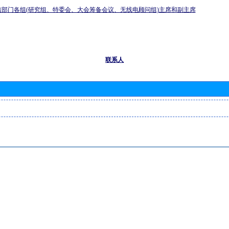
信部门各组(研究组、特委会、大会筹备会议、无线电顾问组)主席和副主席
联系人