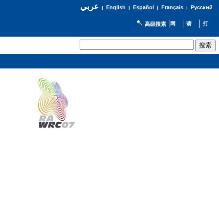
عربي
English
Español
Français
Русский
|
|
|
|
高级搜索