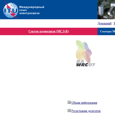
Домашний
:
Сектор радиосвязи (МСЭ-R)
Секторы 
Общая информация
Регистрация делегатов