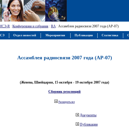
МСЭ-R
:
Конференции и собрания
:
RA
: Ассамблея радиосвязи 2007 года (АР-07)
МСЭ
Отдел новостей
Мероприятия
Публикации
Статистика
С
Ассамблея радиосвязи 2007 года (АР-07)
(Женева, Швейцария, 15 октября - 19 октября 2007 года)
Сборник резолюций
Расширить все
Документы
Публикации