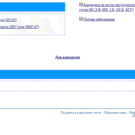
Кандидаты на посты председателе
групп МСЭ-R (ИК, СК, ПСК, КГР)
Прочая информация
да (АР-03)
связи 2007 года (ВКР-07)
Для контактов
Подняться в верхнюю часть
-
Обратная связь
-
Инф
П