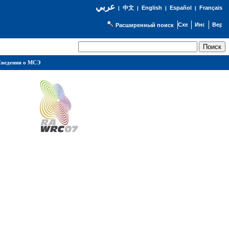
عربي
English
Español
Français
|
中文
|
|
|
Расширенный поиск
ведения о МСЭ