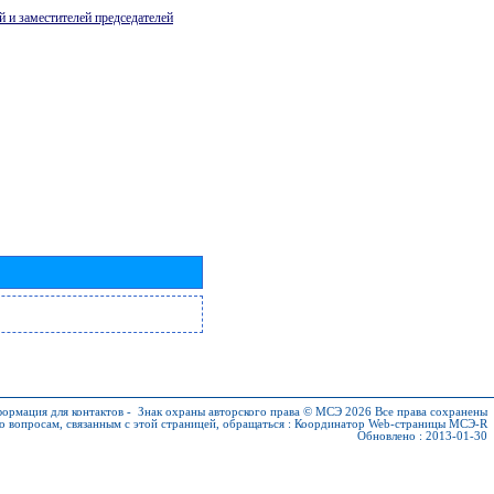
й и заместителей председателей
ормация для контактов
-
Знак охраны авторского права © МСЭ 2026
Все права сохранены
о вопросам, связанным с этой страницей, обращаться :
Координатор Web-страницы МСЭ-R
Обновлено : 2013-01-30