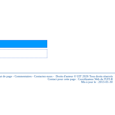
ut de page
-
Commentaires
-
Contactez-nous
-
Droits d'auteur © UIT 2026
Tous droits réservés
Contact pour cette page :
Coordinateur Web de l'UIT-R
Mis à jour le : 2013-01-30