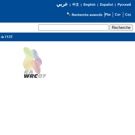
عربي
English
Español
Русский
|
中文
|
|
|
Recherche avancée
 de l'UIT