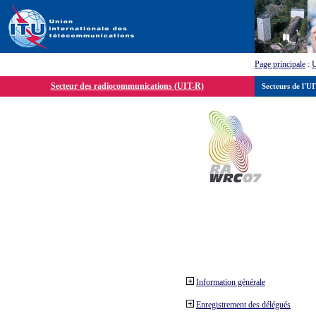
Page principale
:
Secteur des radiocommunications (UIT-R)
Secteurs de l'U
Information générale
Enregistrement des délégués