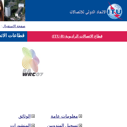
صفحة الاستقبال
:
ق
قطاعات الاتح
قطاع الاتصالات الراديوية (ITU-R)
معلومات عامة
الوثائق
تسجيل المندوبين
المنشورات