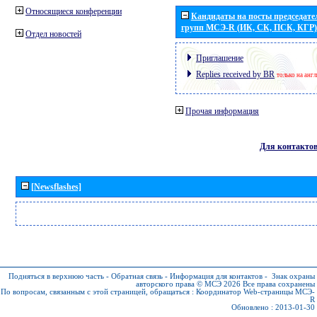
Относящиеся конференции
Кандидаты на посты председател
групп МСЭ-R (ИК, СК, ПСК, КГР)
Отдел новостей
Приглашение
Replies received by BR
только на анг
Прочая информация
Для контакто
[Newsflashes]
Подняться в верхнюю часть
-
Обратная связь
-
Информация для контактов
-
Знак охраны
авторского права © МСЭ 2026
Все права сохранены
По вопросам, связанным с этой страницей, обращаться :
Координатор Web-страницы МСЭ-
R
Обновлено : 2013-01-30