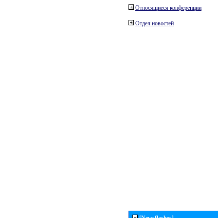
Относящиеся конференции
Отдел новостей
[Newsflashes]