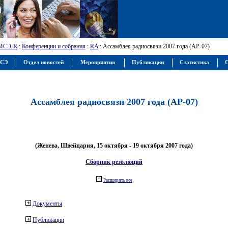
МСЭ-R
:
Конференции и собрания
:
RA
: Ассамблея радиосвязи 2007 года (АР-07)
МСЭ
Отдел новостей
Мероприятия
Публикации
Статистика
С
Ассамблея радиосвязи 2007 года (АР-07)
(Женева, Швейцария, 15 октября - 19 октября 2007 года)
Сборник резолюций
Расширить все
Документы
Публикации