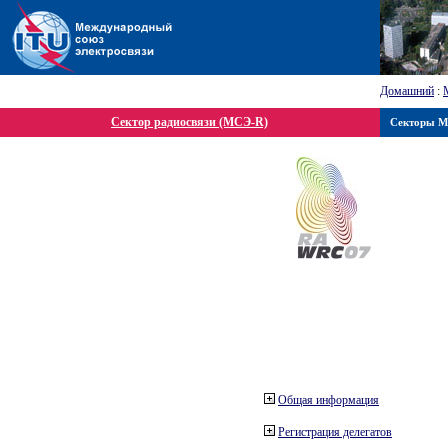
Домашний
:
Сектор радиосвязи (МСЭ-R)
Секторы 
Общая информация
Регистрация делегатов