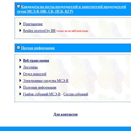
Кандидаты на посты председателей и заместителей председателей
групп МСЭ-R (ИК, СК, ПСК, КГР)
Приглашение
Replies received by BR
только на английском языке
Прочая информация
Веб-трансляция
Логотипы
Отдел новостей
Электронные средства МСЭ-R
Полезная информация
График собраний МСЭ-R
-
Сессии собраний
Для контактов