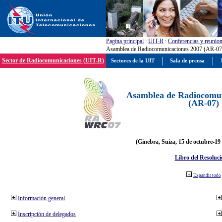
Pagína principal
:
UIT-R
:
Conferencias y reunio
Asamblea de Radiocomunicaciones 2007 (AR-07
Sector de Radiocomunicaciones (UIT-R)
Sectores de la UIT
Sala de prensa
Asamblea de Radiocomun
(AR-07)
(Ginebra, Suiza, 15 de octubre-19
Libro del Resoluci
Expandir todo
Información general
Inscripción de delegados