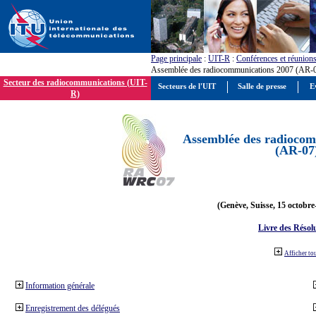
Page principale
:
UIT-R
:
Conférences et réunion
Assemblée des radiocommunications 2007 (AR-
Secteur des radiocommunications (UIT-
Secteurs de l'UIT
Salle de presse
E
R)
Assemblée des radiocom
(AR-07
(Genève, Suisse, 15 octobre
Livre des Résol
Afficher to
Information générale
Enregistrement des délégués