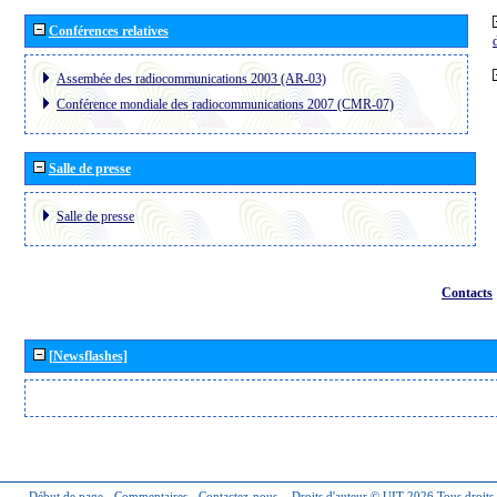
Conférences relatives
Assembée des radiocommunications 2003 (AR-03)
Conférence mondiale des radiocommunications 2007 (CMR-07)
Salle de presse
Salle de presse
Contacts
[Newsflashes]
Début de page
-
Commentaires
-
Contactez-nous
-
Droits d'auteur © UIT 2026
Tous droits