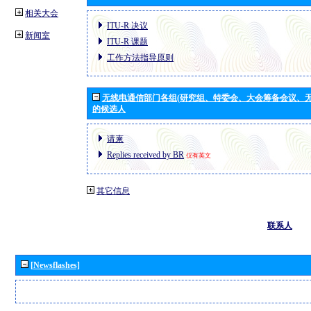
相关大会
ITU-R 决议
新闻室
ITU-R 课题
工作方法指导原则
无线电通信部门各组(研究组、特委会、大会筹备会议、无
的候选人
请柬
Replies received by BR
仅有英文
其它信息
联系人
[Newsflashes]