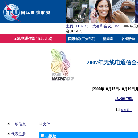
主页
:
ITU-R
； :
大会和会议
; :
RA
: 2007
会(RA-07)
无线电通信部门(ITU-R)
国际电联三大部门
新闻室
各项活动
2007年无线电通信全会(
(2007年10月15日-10月19日
«决议汇编»
全部展开
一般信息
文件
代表注册
出版物