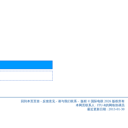
回到本页页首
-
反馈意见
-
请与我们联系
-
版权 © 国际电联 2026
版权所有
本网页联系人 :
ITU-R的网络协调员
最近更新日期 : 2013-01-30