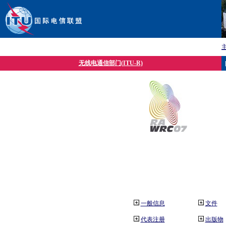
无线电通信部门(ITU-R)
一般信息
文件
代表注册
出版物