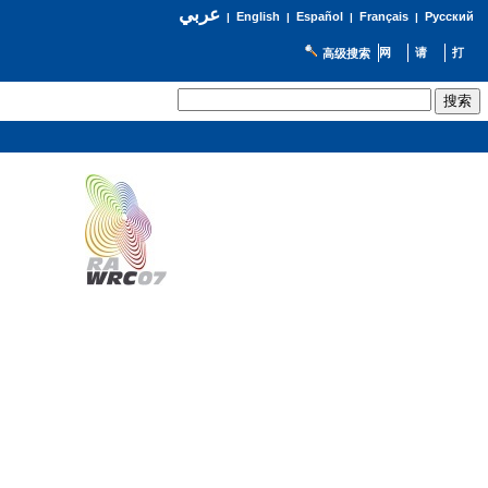
عربي
English
Español
Français
Русский
|
|
|
|
高级搜索