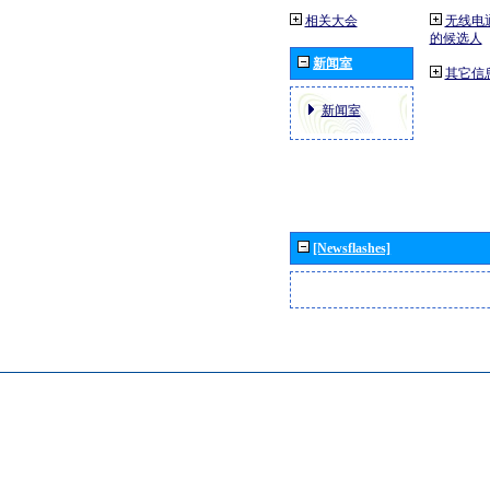
相关大会
无线电
的候选人
新闻室
其它信
新闻室
[Newsflashes]