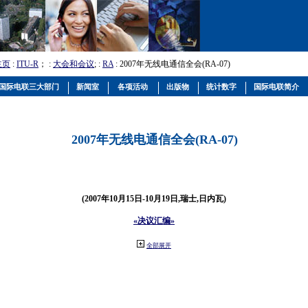
主页
:
ITU-R
； :
大会和会议
; :
RA
: 2007年无线电通信全会(RA-07)
国际电联三大部门
新闻室
各项活动
出版物
统计数字
国际电联简介
2007年无线电通信全会(RA-07)
(2007年10月15日-10月19日,瑞士,日内瓦)
«决议汇编»
全部展开