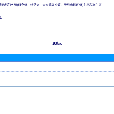
通信部门各组(研究组、特委会、大会筹备会议、无线电顾问组)主席和副主席
息
联系人